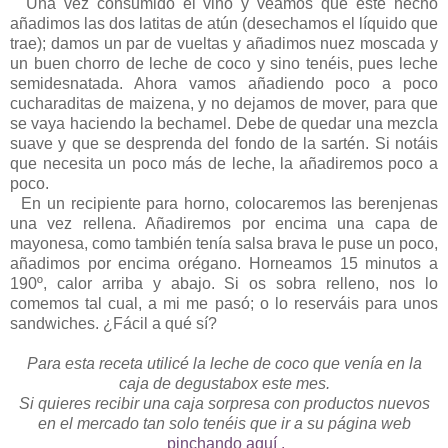
Una vez consumido el vino y veamos que esté hecho
añadimos las dos latitas de atún (desechamos el líquido que
trae); damos un par de vueltas y añadimos nuez moscada y
un buen chorro de leche de coco y sino tenéis, pues leche
semidesnatada. Ahora vamos añadiendo poco a poco
cucharaditas de maizena, y no dejamos de mover, para que
se vaya haciendo la bechamel. Debe de quedar una mezcla
suave y que se desprenda del fondo de la sartén. Si notáis
que necesita un poco más de leche, la añadiremos poco a
poco.
En un recipiente para horno, colocaremos las berenjenas
una vez rellena. Añadiremos por encima una capa de
mayonesa, como también tenía salsa brava le puse un poco,
añadimos por encima orégano. Horneamos 15 minutos a
190º, calor arriba y abajo. Si os sobra relleno, nos lo
comemos tal cual, a mi me pasó; o lo reserváis para unos
sandwiches. ¿Fácil a qué sí?
Para esta receta utilicé la leche de coco que venía en la
caja de degustabox este mes.
Si quieres recibir una caja sorpresa con productos nuevos
en el mercado tan solo tenéis que ir a su página web
pinchando aquí .